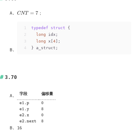
CNT=7
=
7
；
CNT
1
typedef
struct
 {
2
long
 idx;
3
long
 x[
4
];
4
} a_struct;
3.70
字段
偏移量
\verb|e1.p|
0
e1.p
\verb|e1.y|
8
e1.y
\verb|e2.x|
0
e2.x
\verb|e2.next|
8
e2.next
16