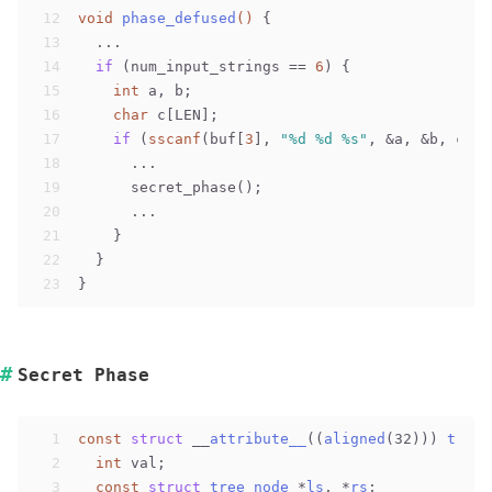
12
void
phase_defused
()
 {
13
  ...
14
if
 (num_input_strings == 
6
) {
15
int
 a, b;
16
char
 c[LEN];
17
if
 (
sscanf
(buf[
3
], 
"%d %d %s"
, &a, &b, c) =
18
      ...
19
      secret_phase();
20
      ...
21
    }
22
  }
23
}
Secret Phase
1
const
struct
 __
attribute__
((
aligned
(32))) 
tree_
2
int
 val;
3
const
struct
tree_node
 *
ls
, *
rs
;