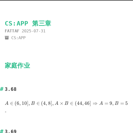
CS:APP 第三章
FATTAF
2025-07-31
CS:APP
家庭作业
3.68
A\in(6,10],B\in(4,8],A\times
∈
(
6
,
10
]
,
∈
(
4
,
8
]
,
×
∈
(
44
,
46
]
⇒
=
9
,
=
5
A
B
A
B
A
B
B\in(44,46]\Rightarrow
。
A=9,B=5
3.69