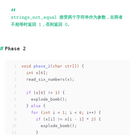
\verb|strings_not_equal|
接受两个字符串作为参数，在两者
strings_not_equal
\verb|1|
\verb|0|
不相等时返回
，否则返回
。
1
0
Phase 2
1
void
phase_2
(
char
 str[])
 {
2
int
 x[
6
];
3
  read_six_numbers(x);
4
5
if
 (x[
0
] != 
1
) {
6
    explode_bomb();
7
  } 
else
 {
8
for
 (
int
 i = 
1
; i < 
6
; i++) {
9
if
 (x[i] != x[i - 
1
] * 
2
) {
10
        explode_bomb();
11
      }