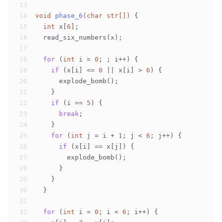
13
14
void
phase_6
(
char
 str[])
 {
15
int
 x[
6
];
16
  read_six_numbers(x);
17
18
for
 (
int
 i = 
0
; ; i++) {
19
if
 (x[i] <= 
0
 || x[i] > 
6
) {
20
      explode_bomb();
21
    }
22
if
 (i == 
5
) {
23
break
;
24
    }
25
for
 (
int
 j = i + 
1
; j < 
6
; j++) {
26
if
 (x[i] == x[j]) {
27
        explode_bomb();
28
      }
29
    }
30
  }
31
32
for
 (
int
 i = 
0
; i < 
6
; i++) {