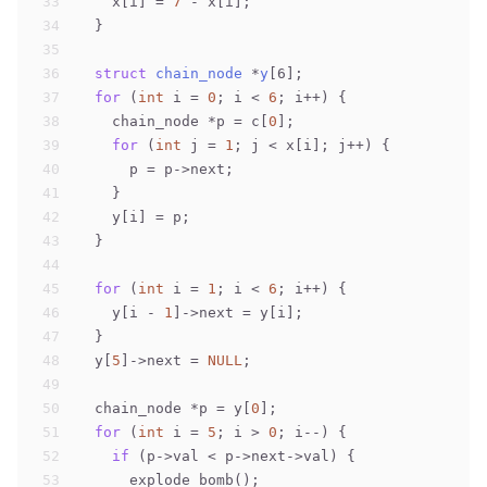
33
    x[i] = 
7
 - x[i];
34
  }
35
36
struct
chain_node
 *
y
[6];
37
for
 (
int
 i = 
0
; i < 
6
; i++) {
38
    chain_node *p = c[
0
];
39
for
 (
int
 j = 
1
; j < x[i]; j++) {
40
      p = p->next;
41
    }
42
    y[i] = p;
43
  }
44
45
for
 (
int
 i = 
1
; i < 
6
; i++) {
46
    y[i - 
1
]->next = y[i];
47
  }
48
  y[
5
]->next = 
NULL
;
49
50
  chain_node *p = y[
0
];
51
for
 (
int
 i = 
5
; i > 
0
; i--) {
52
if
 (p->val < p->next->val) {
53
      explode_bomb();