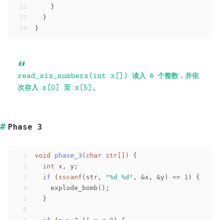
12
    }
13
  }
14
}
\verb|read_six_numbers(int
读入 6 个整数，并依
read_six_numbers(int x[])
x[])|
\verb|x[0]|
\verb|x[5]|
次存入
至
。
x[0]
x[5]
Phase 3
1
void
phase_3
(
char
 str[])
 {
2
int
 x, y;
3
if
 (
sscanf
(str, 
"%d %d"
, &x, &y) <= 
1
) {
4
    explode_bomb();
5
  }
6