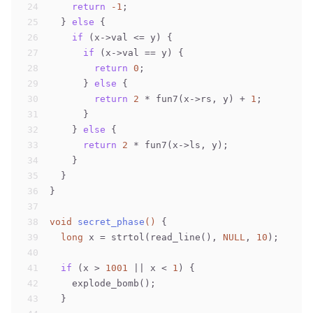
24
return
-1
;
25
  } 
else
 {
26
if
 (x->val <= y) {
27
if
 (x->val == y) {
28
return
0
;
29
      } 
else
 {
30
return
2
 * fun7(x->rs, y) + 
1
;
31
      }
32
    } 
else
 {
33
return
2
 * fun7(x->ls, y);
34
    }
35
  }
36
}
37
38
void
secret_phase
()
 {
39
long
 x = strtol(read_line(), 
NULL
, 
10
);
40
41
if
 (x > 
1001
 || x < 
1
) {
42
    explode_bomb();
43
  }