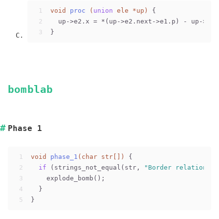
1
void
proc
(
union
 ele *up)
 {
2
  up->e2.x = *(up->e2.next->e1.p) - up->e1.
3
}
bomblab
Phase 1
1
void
phase_1
(
char
 str[])
 {
2
if
 (strings_not_equal(str, 
"Border relations w
3
    explode_bomb();
4
  }
5
}