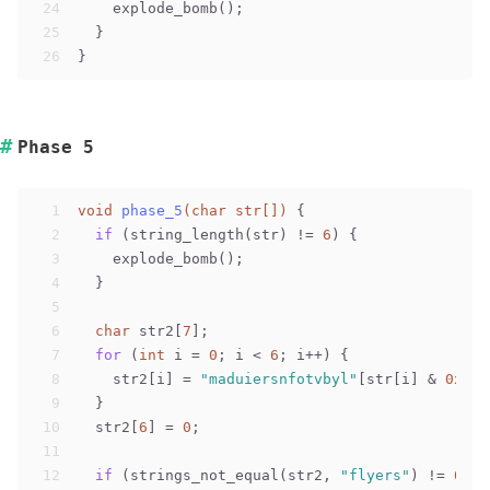
24
    explode_bomb();
25
  }
26
}
Phase 5
1
void
phase_5
(
char
 str[])
 {
2
if
 (string_length(str) != 
6
) {
3
    explode_bomb();
4
  }
5
6
char
 str2[
7
];
7
for
 (
int
 i = 
0
; i < 
6
; i++) {
8
    str2[i] = 
"maduiersnfotvbyl"
[str[i] & 
0xF
];
9
  }
10
  str2[
6
] = 
0
;
11
12
if
 (strings_not_equal(str2, 
"flyers"
) != 
0
) {