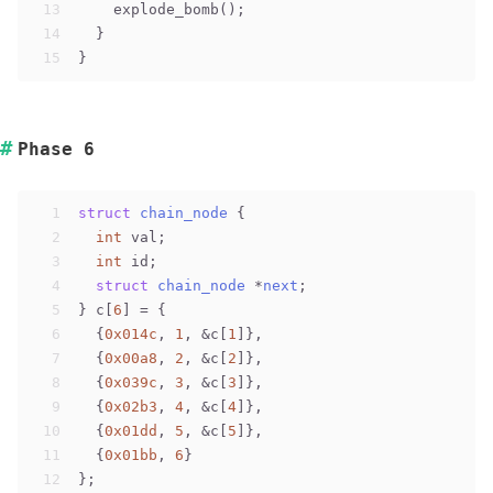
13
    explode_bomb();
14
  }
15
}
Phase 6
1
struct
chain_node
 {
2
int
 val;
3
int
 id;
4
struct
chain_node
 *
next
;
5
} c[
6
] = {
6
  {
0x014c
, 
1
, &c[
1
]}, 
7
  {
0x00a8
, 
2
, &c[
2
]}, 
8
  {
0x039c
, 
3
, &c[
3
]}, 
9
  {
0x02b3
, 
4
, &c[
4
]}, 
10
  {
0x01dd
, 
5
, &c[
5
]},
11
  {
0x01bb
, 
6
}
12
};