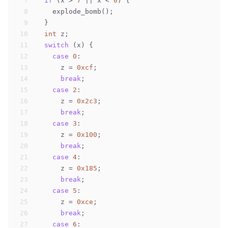
7
if
 (x > 
7
 || x < 
0
) {
8
    explode_bomb();
9
  }
10
int
 z;
11
switch
 (x) {
12
case
0
:
13
      z = 
0xcf
;
14
break
;
15
case
2
:
16
      z = 
0x2c3
;
17
break
;
18
case
3
:
19
      z = 
0x100
;
20
break
;
21
case
4
:
22
      z = 
0x185
;
23
break
;
24
case
5
:
25
      z = 
0xce
;
26
break
;
27
case
6
: