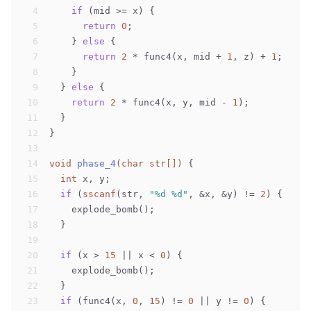
4
if
 (mid >= x) {
5
return
0
;
6
    } 
else
 {
7
return
2
 * func4(x, mid + 
1
, z) + 
1
;
8
    }
9
  } 
else
 {
10
return
2
 * func4(x, y, mid - 
1
);
11
  }
12
}
13
14
void
phase_4
(
char
 str[])
 {
15
int
 x, y;
16
if
 (
sscanf
(str, 
"%d %d"
, &x, &y) != 
2
) {
17
    explode_bomb();
18
  }
19
20
if
 (x > 
15
 || x < 
0
) {
21
    explode_bomb();
22
  }
23
if
 (func4(x, 
0
, 
15
) != 
0
 || y != 
0
) {