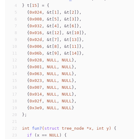
4
} t[
15
] = {
5
  {
0x024
, &t[
1
], &t[
2
]},
6
  {
0x008
, &t[
5
], &t[
3
]},
7
  {
0x032
, &t[
4
], &t[
6
]},
8
  {
0x016
, &t[
12
], &t[
10
]},
9
  {
0x02d
, &t[
7
], &t[
13
]},
10
  {
0x006
, &t[
8
], &t[
11
]},
11
  {
0x06b
, &t[
9
], &t[
14
]},
12
  {
0x028
, 
NULL
, 
NULL
},
13
  {
0x001
, 
NULL
, 
NULL
},
14
  {
0x063
, 
NULL
, 
NULL
},
15
  {
0x023
, 
NULL
, 
NULL
},
16
  {
0x007
, 
NULL
, 
NULL
},
17
  {
0x014
, 
NULL
, 
NULL
},
18
  {
0x02f
, 
NULL
, 
NULL
},
19
  {
0x3e9
, 
NULL
, 
NULL
}
20
};
21
22
int
fun7
(
struct
 tree_node *x, 
int
 y)
 {
23
if
 (x == 
NULL
) {