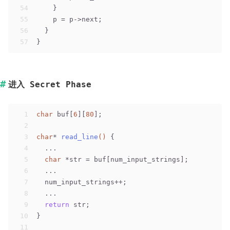
54
    }
55
    p = p->next;
56
  }
57
}
进入 Secret Phase
1
char
 buf[
6
][
80
];
2
3
char
* 
read_line
()
 {
4
  ...
5
char
 *str = buf[num_input_strings];
6
  ...
7
  num_input_strings++;
8
  ...
9
return
 str;
10
}
11